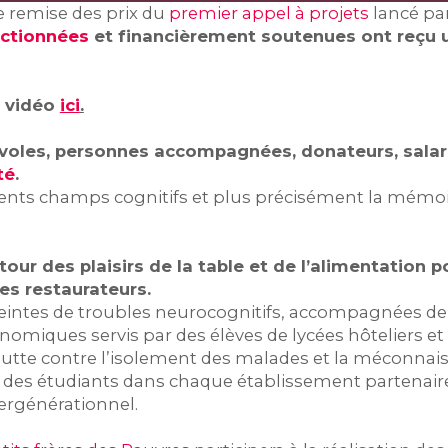
de remise des prix du
premier appel à projets
lancé pa
ectionnées
et financièrement soutenues ont reçu 
n vidéo
ici
.
oles, personnes accompagnées, donateurs, salariés)
té
.
érents champs cognitifs et plus précisément la mémoir
autour des plaisirs de la table et de l’alimentation
nes restaurateurs.
eintes de troubles neurocognitifs, accompagnées de l
nomiques servis par des élèves de lycées hôteliers et
 la lutte contre l’isolement des malades et la méconna
n des étudiants dans chaque établissement partenaire,
ergénérationnel.