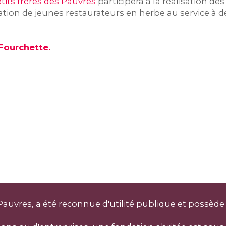
tits frères des Pauvres
participera à la réalisation 
isation de jeunes restaurateurs en herbe au service à
Fourchette.
Pauvres, a été reconnue d'utilité publique et possède