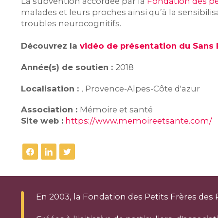
La subvention accordée par la
Fondation des pe
malades et leurs proches ainsi qu’à la sensibil
troubles neurocognitifs.
Découvrez la
vidéo de présentation du Sans 
Année(s) de soutien :
2018
Localisation :
, Provence-Alpes-Côte d'azur
Association :
Mémoire et santé
Site web :
https://www.memoireetsante.com/
En 2003, la Fondation des Petits Frères des 