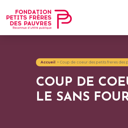
Accueil
>
Coup de coeur des petits freres des p
COUP DE COEU
LE SANS FOU