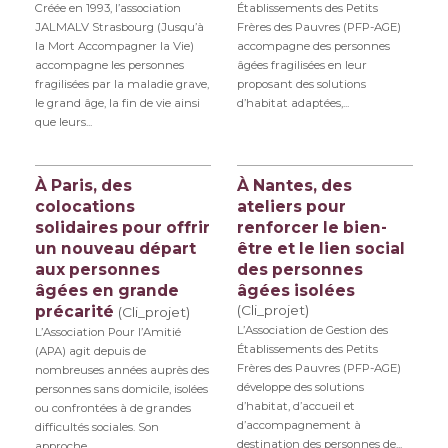
Créée en 1993, l’association
Établissements des Petits
JALMALV Strasbourg (Jusqu’à
Frères des Pauvres (PFP-AGE)
la Mort Accompagner la Vie)
accompagne des personnes
accompagne les personnes
âgées fragilisées en leur
fragilisées par la maladie grave,
proposant des solutions
le grand âge, la fin de vie ainsi
d’habitat adaptées,...
que leurs...
À Paris, des
À Nantes, des
colocations
ateliers pour
solidaires pour offrir
renforcer le bien-
un nouveau départ
être et le lien social
aux personnes
des personnes
âgées en grande
âgées isolées
précarité
(Cli_projet)
(Cli_projet)
L’Association de Gestion des
L’Association Pour l’Amitié
Établissements des Petits
(APA) agit depuis de
Frères des Pauvres (PFP-AGE)
nombreuses années auprès des
développe des solutions
personnes sans domicile, isolées
d’habitat, d’accueil et
ou confrontées à de grandes
d’accompagnement à
difficultés sociales. Son
destination des personnes de...
approche...