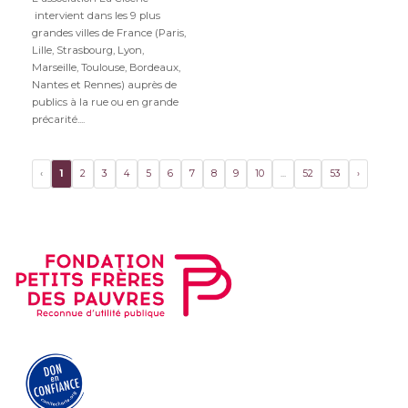
intervient dans les 9 plus
grandes villes de France (Paris,
Lille, Strasbourg, Lyon,
Marseille, Toulouse, Bordeaux,
Nantes et Rennes) auprès de
publics à la rue ou en grande
précarité....
‹
1
2
3
4
5
6
7
8
9
10
...
52
53
›
FAIRE UN DON