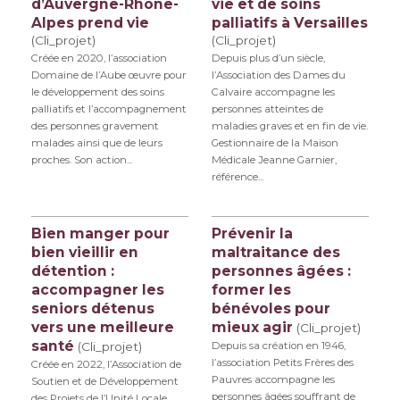
d’Auvergne-Rhône-
vie et de soins
Alpes prend vie
palliatifs à Versailles
(Cli_projet)
(Cli_projet)
Créée en 2020, l’association
Depuis plus d’un siècle,
Domaine de l’Aube œuvre pour
l’Association des Dames du
le développement des soins
Calvaire accompagne les
palliatifs et l’accompagnement
personnes atteintes de
des personnes gravement
maladies graves et en fin de vie.
malades ainsi que de leurs
Gestionnaire de la Maison
proches. Son action...
Médicale Jeanne Garnier,
référence...
Bien manger pour
Prévenir la
bien vieillir en
maltraitance des
détention :
personnes âgées :
accompagner les
former les
seniors détenus
bénévoles pour
vers une meilleure
mieux agir
(Cli_projet)
santé
(Cli_projet)
Depuis sa création en 1946,
l’association Petits Frères des
Créée en 2022, l’Association de
Pauvres accompagne les
Soutien et de Développement
personnes âgées souffrant de
des Projets de l’Unité Locale