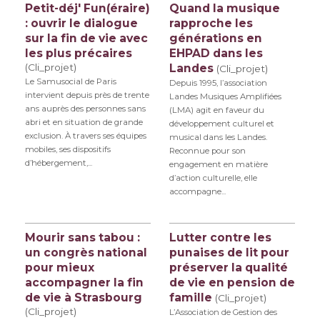
Petit-déj' Fun(éraire)
Quand la musique
: ouvrir le dialogue
rapproche les
sur la fin de vie avec
générations en
les plus précaires
EHPAD dans les
(Cli_projet)
Landes
(Cli_projet)
Le Samusocial de Paris
Depuis 1995, l’association
intervient depuis près de trente
Landes Musiques Amplifiées
ans auprès des personnes sans
(LMA) agit en faveur du
abri et en situation de grande
développement culturel et
exclusion. À travers ses équipes
musical dans les Landes.
mobiles, ses dispositifs
Reconnue pour son
d’hébergement,...
engagement en matière
d’action culturelle, elle
accompagne...
Mourir sans tabou :
Lutter contre les
un congrès national
punaises de lit pour
pour mieux
préserver la qualité
accompagner la fin
de vie en pension de
de vie à Strasbourg
famille
(Cli_projet)
(Cli_projet)
L’Association de Gestion des