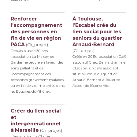
Renforcer
À Toulouse,
l’accompagnement
l’Escabel crée du
des personnes en
lien social pour les
fin de vie en région
seniors du quartier
PACA
Arnaud-Bernard
(Cli_projet)
(Cli_projet)
Depuis plus de 30 ans,
l’association La Maison de
Créée en 2019, l’association Café
Gardanne œuvre en faveur des
associatif Chez Bernard anime
soins palliatifs et de
L’Escabel, un café associatif
l’accompagnement des
situé au cœur du quartier
personnes gravement malades
Arnaud-Bernard à Toulouse.
ou en fin de vie. Implantée dans
Acteur de l’économie...
les Bouches-du-Rhône,...
Créer du lien social
et
intergénérationnel
à Marseille
(Cli_projet)
L'association La Cloche