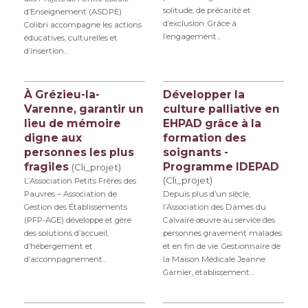
solitude, de précarité et
d’Enseignement (ASDPE)
d’exclusion. Grâce à
Colibri accompagne les actions
l’engagement...
éducatives, culturelles et
d’insertion...
À Grézieu-la-
Développer la
Varenne, garantir un
culture palliative en
lieu de mémoire
EHPAD grâce à la
digne aux
formation des
personnes les plus
soignants -
fragiles
Programme IDEPAD
(Cli_projet)
(Cli_projet)
L’Association Petits Frères des
Pauvres – Association de
Depuis plus d’un siècle,
Gestion des Établissements
l’Association des Dames du
(PFP-AGE) développe et gère
Calvaire œuvre au service des
des solutions d’accueil,
personnes gravement malades
d’hébergement et
et en fin de vie. Gestionnaire de
d’accompagnement...
la Maison Médicale Jeanne
Garnier, établissement...