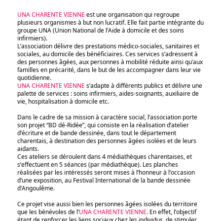
UNA CHARENTE VIENNE
est une organisation qui regroupe
plusieurs organismes à but non lucratif. Elle fait partie intégrante du
groupe UNA (Union National de l’Aide à domicile et des soins
infirmiers).
L’association délivre des prestations médico-sociales, sanitaires et
sociales, au domicile des bénéficiaires. Ces services s’adressent à
des personnes âgées, aux personnes à mobilité réduite ainsi qu’aux
familles en précarité, dans le but de les accompagner dans leur vie
quotidienne.
UNA CHARENTE VIENNE
s’adapte à différents publics et délivre une
palette de services : soins infirmiers, aides-soignants, auxiliaire de
vie, hospitalisation à domicile etc.
Dans le cadre de sa mission à caractère social, l’association porte
son projet “BD dé-Ridée”, qui consiste en la réalisation d’atelier
d’écriture et de bande dessinée, dans tout le département
charentais, à destination des personnes âgées isolées et de leurs
aidants.
Ces ateliers se déroulent dans 4 médiathèques charentaises, et
s’effectuent en 5 séances (par médiathèque). Les planches
réalisées par les intéressés seront mises à l’honneur à l’occasion
d’une exposition, au Festival International de la bande dessinée
d’Angoulême.
Ce projet vise aussi bien les personnes âgées isolées du territoire
que les bénévoles de l’
UNA CHARENTE VIENNE
. En effet, l’objectif
étant de renforcer les liens sociaux chez les individus, de stimuler