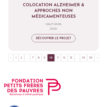
COLOCATION ALZHEIMER &
APPROCHES NON
MÉDICAMENTEUSES
HAUT-RHIN
2020
DÉCOUVRIR LE PROJET
‹
1
2
...
7
8
9
10
11
12
13
...
34
35
›